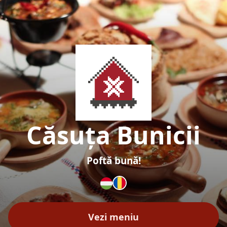
Căsuța Bunicii
Poftă bună!
Vezi meniu