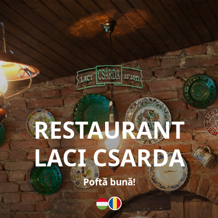
RESTAURANT
LACI CSARDA
Poftă bună!